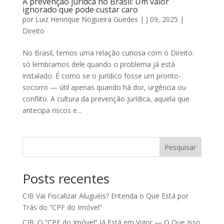
A prevenção jurídca no Brasil: Um valor
ignorado que pode custar caro
por
Luiz Henrique Nogueira Guedes
|
J 09, 2025
|
Direito
No Brasil, temos uma relação curiosa com o Direito:
só lembramos dele quando o problema já está
instalado. É como se o jurídico fosse um pronto-
socorro — útil apenas quando há dor, urgência ou
conflito. A cultura da prevenção jurídica, aquela que
antecipa riscos e...
Pesquisar
Posts recentes
CIB Vai Fiscalizar Aluguéis? Entenda o Que Está por
Trás do “CPF do Imóvel”
CIB: O “CPF do Imóvel” Já Está em Vigor — O Que Isso