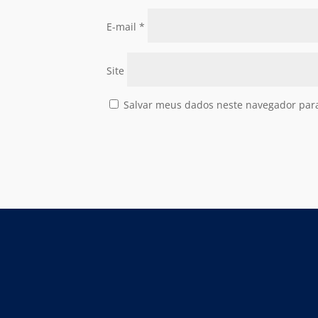
E-mail
*
Site
Salvar meus dados neste navegador par